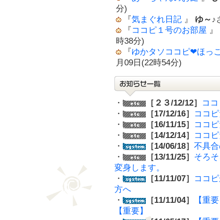
分)
『
気まぐれ日記
』
ゆ～♪
『
ココピ１号のお部屋
』
時38分)
『
ゆかタソココピ❤ほっ
月09日(22時54分)
・
［２３/12/12］
ココ
・
［17/12/16］
ココピ
・
［16/11/15］
ココピ
・
［14/12/14］
ココピ
・
［14/06/18］
不具合
・
［13/11/25］
そろそ
変身します。
・
［11/11/07］
ココピ
方へ
・
［11/11/04］
【重要
【重要】