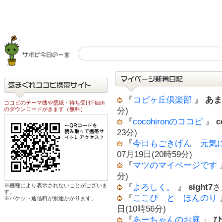
『
コピヶ丘倶楽部
』
あま
ココピのテーマ曲や壁紙・待ち受けFlash
のダウンロードがきます（無料）
分)
『
cocohironのココピ
』
c
23分)
『
今日もごきげん 元気
07月19日(20時59分)
『
マツのマイページです
分)
※機種により表示されないことがございま
『
よろしく。
』
sight7
さ
す。
『
ここぴ と ほんのり
※パケット通信料が別途かかります。
日(10時56分)
『
あーちゃんのお庭
』
ひ