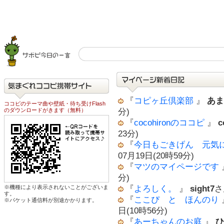
『
コピヶ丘倶楽部
』
あま
ココピのテーマ曲や壁紙・待ち受けFlash
のダウンロードがきます（無料）
分)
『
cocohironのココピ
』
c
23分)
『
今日もごきげん 元気
07月19日(20時59分)
『
マツのマイページです
分)
※機種により表示されないことがございま
『
よろしく。
』
sight7
さ
す。
『
ここぴ と ほんのり
※パケット通信料が別途かかります。
日(10時56分)
『
あーちゃんのお庭
』
ひ