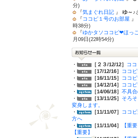
分)
『
気まぐれ日記
』
ゆ～♪
『
ココピ１号のお部屋
』
時38分)
『
ゆかタソココピ❤ほっ
月09日(22時54分)
・
［２３/12/12］
ココ
・
［17/12/16］
ココピ
・
［16/11/15］
ココピ
・
［14/12/14］
ココピ
・
［14/06/18］
不具合
・
［13/11/25］
そろそ
変身します。
・
［11/11/07］
ココピ
方へ
・
［11/11/04］
【重要
【重要】