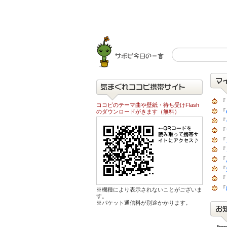
『
ココピのテーマ曲や壁紙・待ち受けFlash
『
のダウンロードがきます（無料）
『
『
『
『
『
『
『
『
※機種により表示されないことがございま
す。
※パケット通信料が別途かかります。