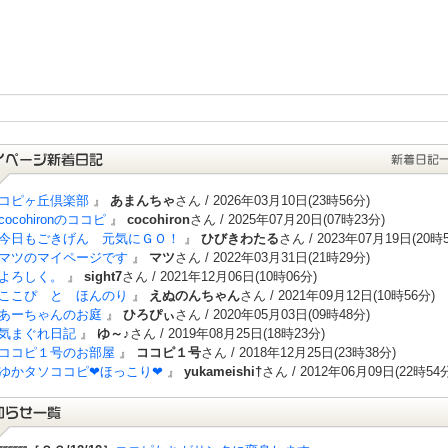
コピヶ丘倶楽部
』
あまんちゃ
さん / 2026年03月10日(23時56分)
cocohironのココピ
』
cocohiron
さん / 2025年07月20日(07時23分)
今日もごきげん 元気にＧＯ！
』
ひびきわたる
さん / 2023年07月19日(20時
マツのマイページです
』
マツ
さん / 2022年03月31日(21時29分)
よろしく。
』
sight7
さん / 2021年12月06日(10時06分)
ここぴ と ほんのり
』
えぬのんちゃん
さん / 2021年09月12日(10時56分)
あーちゃんのお庭
』
ひろぴぃ
さん / 2020年05月03日(09時48分)
気まぐれ日記
』
ゆ～♪
さん / 2019年08月25日(18時23分)
ココピ１号のお部屋
』
ココピ１号
さん / 2018年12月25日(23時38分)
ゆかタソココピ❤ほっこり❤
』
yukameishi†
さん / 2012年06月09日(22時54