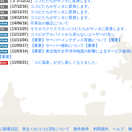
［２３/12/12］
ココピたちがサンタに変身します。
［17/12/16］
ココピたちがサンタに変身します。
［16/11/15］
ココピたちがサンタに変身します。
［14/12/14］
ココピたちがサンタに変身します。
［14/06/18］
不具合の修正について
［13/11/25］
そろそろクリスマス♪ココピたちがサンタに変身します。
［11/11/07］
ココピがアルバイトから戻らないユーザーの方へ
［11/11/04］
【重要】サーバーメンテナンス実施について【重要】
［11/05/17］
【重要】サーバー移転について【重要】
［11/03/14］
【重要】東北地方太平洋沖地震の影響によるサービス提供
【重要】
［11/02/21］
「コピ温泉」が少し新しくなりました。
ジ新着日記
気まぐれココピ(R)について
動作条件
利用規約
ヘルプ
無