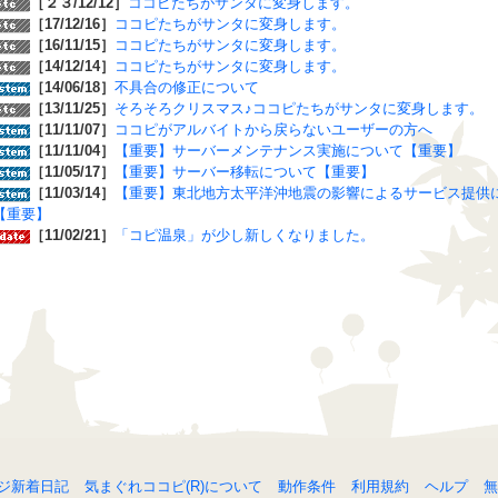
［２３/12/12］
ココピたちがサンタに変身します。
［17/12/16］
ココピたちがサンタに変身します。
［16/11/15］
ココピたちがサンタに変身します。
［14/12/14］
ココピたちがサンタに変身します。
［14/06/18］
不具合の修正について
［13/11/25］
そろそろクリスマス♪ココピたちがサンタに変身します。
［11/11/07］
ココピがアルバイトから戻らないユーザーの方へ
［11/11/04］
【重要】サーバーメンテナンス実施について【重要】
［11/05/17］
【重要】サーバー移転について【重要】
［11/03/14］
【重要】東北地方太平洋沖地震の影響によるサービス提供
【重要】
［11/02/21］
「コピ温泉」が少し新しくなりました。
ジ新着日記
気まぐれココピ(R)について
動作条件
利用規約
ヘルプ
無