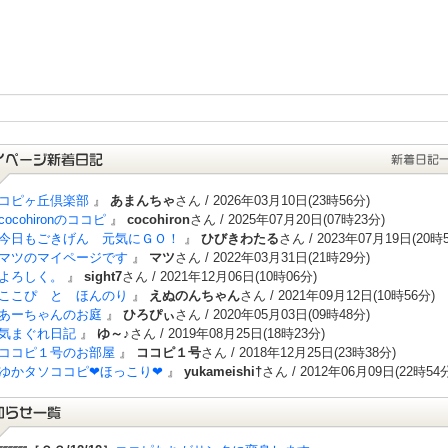
コピヶ丘倶楽部
』
あまんちゃ
さん / 2026年03月10日(23時56分)
cocohironのココピ
』
cocohiron
さん / 2025年07月20日(07時23分)
今日もごきげん 元気にＧＯ！
』
ひびきわたる
さん / 2023年07月19日(20時
マツのマイページです
』
マツ
さん / 2022年03月31日(21時29分)
よろしく。
』
sight7
さん / 2021年12月06日(10時06分)
ここぴ と ほんのり
』
えぬのんちゃん
さん / 2021年09月12日(10時56分)
あーちゃんのお庭
』
ひろぴぃ
さん / 2020年05月03日(09時48分)
気まぐれ日記
』
ゆ～♪
さん / 2019年08月25日(18時23分)
ココピ１号のお部屋
』
ココピ１号
さん / 2018年12月25日(23時38分)
ゆかタソココピ❤ほっこり❤
』
yukameishi†
さん / 2012年06月09日(22時54