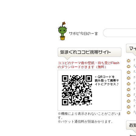
『
ココピのテーマ曲や壁紙・待ち受けFlash
『
のダウンロードがきます（無料）
『
『
『
『
『
『
『
『
※機種により表示されないことがございま
す。
※パケット通信料が別途かかります。