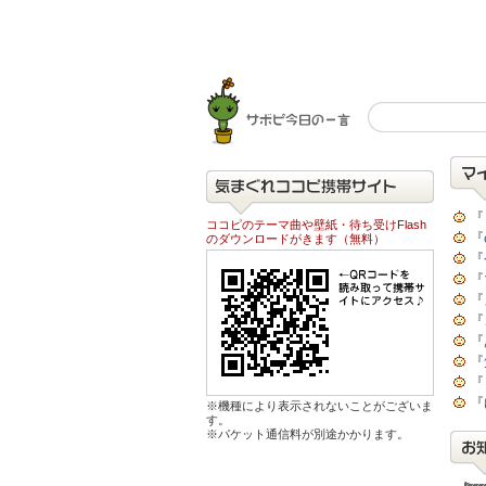
『
ココピのテーマ曲や壁紙・待ち受けFlash
『
のダウンロードがきます（無料）
『
『
『
『
『
『
『
『
※機種により表示されないことがございま
す。
※パケット通信料が別途かかります。