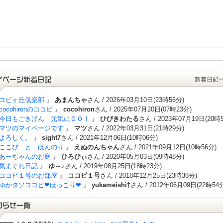
コピヶ丘倶楽部
』
あまんちゃ
さん / 2026年03月10日(23時56分)
cocohironのココピ
』
cocohiron
さん / 2025年07月20日(07時23分)
今日もごきげん 元気にＧＯ！
』
ひびきわたる
さん / 2023年07月19日(20時
マツのマイページです
』
マツ
さん / 2022年03月31日(21時29分)
よろしく。
』
sight7
さん / 2021年12月06日(10時06分)
ここぴ と ほんのり
』
えぬのんちゃん
さん / 2021年09月12日(10時56分)
あーちゃんのお庭
』
ひろぴぃ
さん / 2020年05月03日(09時48分)
気まぐれ日記
』
ゆ～♪
さん / 2019年08月25日(18時23分)
ココピ１号のお部屋
』
ココピ１号
さん / 2018年12月25日(23時38分)
ゆかタソココピ❤ほっこり❤
』
yukameishi†
さん / 2012年06月09日(22時54