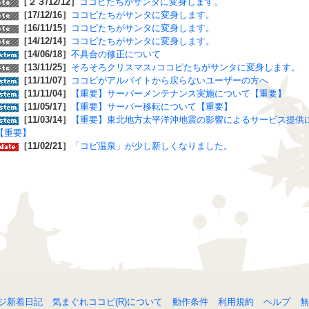
［２３/12/12］
ココピたちがサンタに変身します。
［17/12/16］
ココピたちがサンタに変身します。
［16/11/15］
ココピたちがサンタに変身します。
［14/12/14］
ココピたちがサンタに変身します。
［14/06/18］
不具合の修正について
［13/11/25］
そろそろクリスマス♪ココピたちがサンタに変身します。
［11/11/07］
ココピがアルバイトから戻らないユーザーの方へ
［11/11/04］
【重要】サーバーメンテナンス実施について【重要】
［11/05/17］
【重要】サーバー移転について【重要】
［11/03/14］
【重要】東北地方太平洋沖地震の影響によるサービス提供
【重要】
［11/02/21］
「コピ温泉」が少し新しくなりました。
ジ新着日記
気まぐれココピ(R)について
動作条件
利用規約
ヘルプ
無