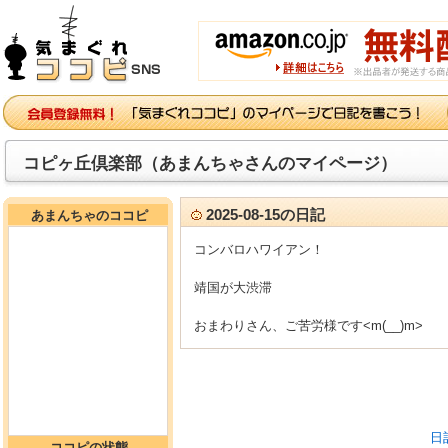
コピヶ丘倶楽部（あまんちゃさんのマイページ）
2025-08-15の日記
あまんちゃのココピ
コンバロハワイアン！
靖国が大渋滞
おまわりさん、ご苦労様です<m(__)m>
日
ココピの状態