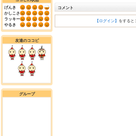
げんき
コメント
かしこさ
ラッキー
【ログイン】
をすると
やるき
友達のココピ
グループ