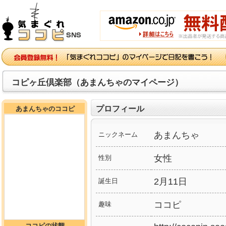
コピヶ丘倶楽部（あまんちゃのマイページ）
プロフィール
あまんちゃのココピ
あまんちゃ
ニックネーム
女性
性別
2月11日
誕生日
ココピ
趣味
ココピの状態