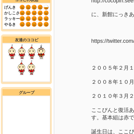
http://cocopin.see
げんき
かしこさ
に、新館にっき
ラッキー
やるき
友達のココピ
https://twitter.c
２００５年２月
２００８年１０
グループ
２０１０年３月２
ここぴんと復活
す
。基本組は赤
誕生日は、ここぴん