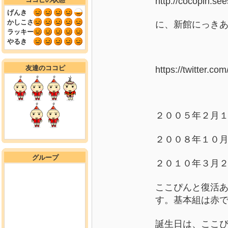
http://cocopin.see
げんき
かしこさ
に、新館にっき
ラッキー
やるき
友達のココピ
https://twitter.c
２００５年２月
２００８年１０
グループ
２０１０年３月２
ここぴんと復活
す
。基本組は赤
誕生日は、ここぴん