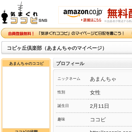
コピヶ丘倶楽部（あまんちゃのマイページ）
プロフィール
あまんちゃのココピ
あまんちゃ
ニックネーム
女性
性別
2月11日
誕生日
ココピ
趣味
ココピの状態