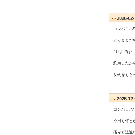
2026-0
コンバロハ
とりままだ
4月までは
約束したか
反物をもら
2025-1
コンバロハ
今日も何と
痛みと道連