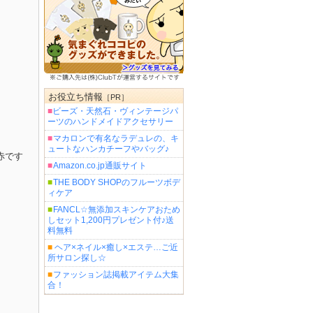
お役立ち情報
［PR］
■
ビーズ・天然石・ヴィンテージパ
ーツのハンドメイドアクセサリー
■
マカロンで有名なラデュレの、キ
ュートなハンカチーフやバッグ♪
赤です
■
Amazon.co.jp通販サイト
■
THE BODY SHOPのフルーツボデ
ィケア
■
FANCL☆無添加スキンケアおため
しセット1,200円プレゼント付♪送
料無料
■
ヘア×ネイル×癒し×エステ…ご近
所サロン探し☆
■
ファッション誌掲載アイテム大集
合！