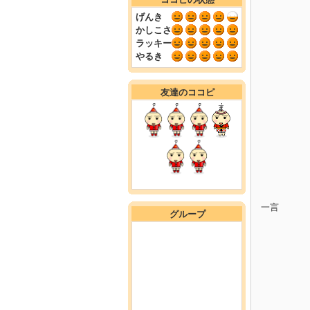
げんき
かしこさ
ラッキー
やるき
友達のココピ
一言
グループ