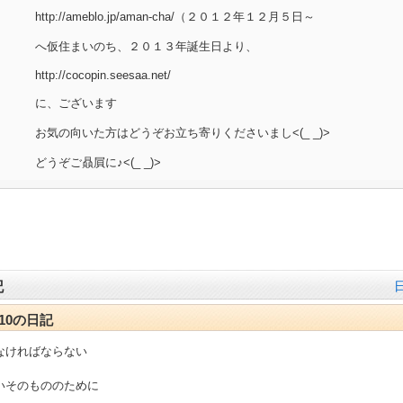
http://ameblo.jp/aman-cha/（２０１２年１２月５日～
へ仮住まいのち、２０１３年誕生日より、
http://cocopin.seesaa.net/
に、ございます
お気の向いた方はどうぞお立ち寄りくださいまし<(_ _)>
どうぞご贔屓に♪<(_ _)>
記
3-10の日記
なければならない
いそのもののために