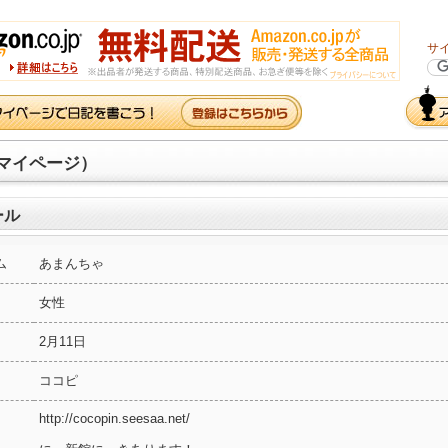
サ
マイページ）
ール
ム
あまんちゃ
女性
2月11日
ココピ
http://cocopin.seesaa.net/