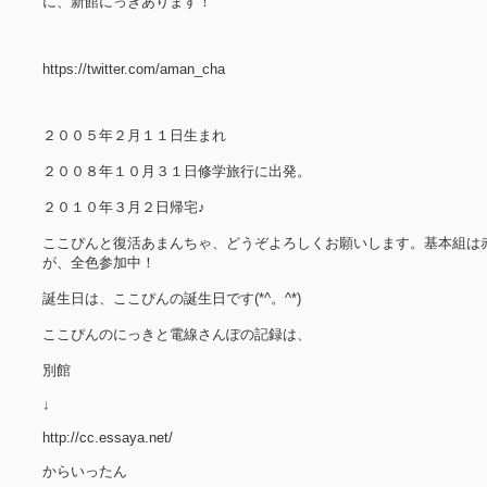
に、新館にっきあります！
https://twitter.com/aman_cha
２００５年２月１１日生まれ
２００８年１０月３１日修学旅行に出発。
２０１０年３月２日帰宅♪
ここぴんと復活あまんちゃ、どうぞよろしくお願いします
。基本組は
が、全色参加中！
誕生日は、ここぴんの誕生日です(*^。^*)
ここぴんのにっきと電線さんぽの記録は、
別館
↓
http://cc.essaya.net/
からいったん