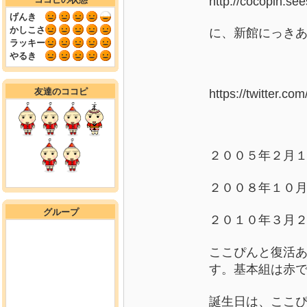
http://cocopin.see
げんき
かしこさ
に、新館にっき
ラッキー
やるき
友達のココピ
https://twitter.c
２００５年２月
２００８年１０
グループ
２０１０年３月２
ここぴんと復活
す
。基本組は赤
誕生日は、ここぴん