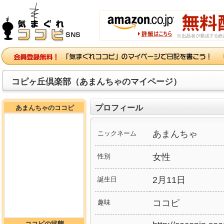
コピヶ丘倶楽部（あまんちゃのマイページ）
プロフィール
あまんちゃのココピ
あまんちゃ
ニックネーム
女性
性別
2月11日
誕生日
ココピ
趣味
ココピの状態