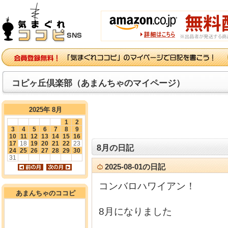
コピヶ丘倶楽部（あまんちゃのマイページ）
2025年 8月
1
2
3
4
5
6
7
8
9
10
11
12
13
14
15
16
17
18
19
20
21
22
23
8月の日記
24
25
26
27
28
29
30
31
2025-08-01の日記
コンバロハワイアン！
あまんちゃのココピ
8月になりました