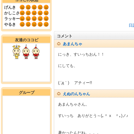
げんき
かしこさ
ラッキー
やるき
日
コメント
友達のココピ
あまんちゃ
にっき、すいっちおん！！
にしても、
(;´д｀)ゞ アチィー!!
グループ
えぬのんちゃん
あまんちゃさん。
すいっち ありがとう～(｡＾ x ＾｡)ノ♪
暑かったんだね。。。。