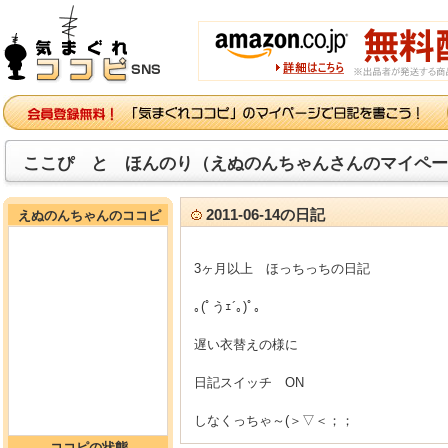
ここぴ と ほんのり（えぬのんちゃんさんのマイペー
2011-06-14の日記
えぬのんちゃんのココピ
3ヶ月以上 ほっちっちの日記
｡(ﾟうｪ´｡)ﾟ｡
遅い衣替えの様に
日記スイッチ ON
しなくっちゃ～(＞▽＜；；
ココピの状態