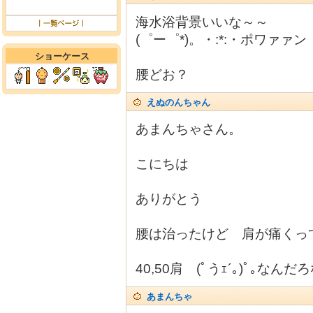
海水浴背景いいな～～
(゜ー゜*)。・:*:・ポワァァン
ショーケース
腰どお？
えぬのんちゃん
あまんちゃさん。
こにちは
ありがとう
腰は治ったけど 肩が痛くっ
40,50肩 (ﾟうｪ´｡)ﾟ｡なん
あまんちゃ