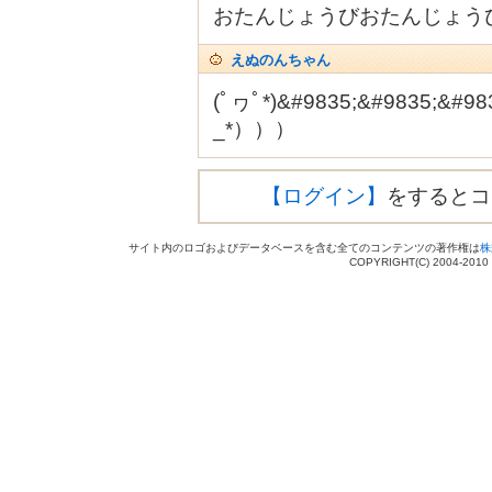
おたんじょうびおたんじょう
えぬのんちゃん
(ﾟヮﾟ*)&#9835;&#983
_*）））
【ログイン】
をするとコ
サイト内のロゴおよびデータベースを含む全てのコンテンツの著作権は
株
COPYRIGHT(C) 2004-201