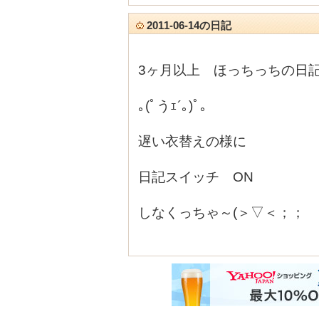
2011-06-14の日記
3ヶ月以上 ほっちっちの日
｡(ﾟうｪ´｡)ﾟ｡
遅い衣替えの様に
日記スイッチ ON
しなくっちゃ～(＞▽＜；；