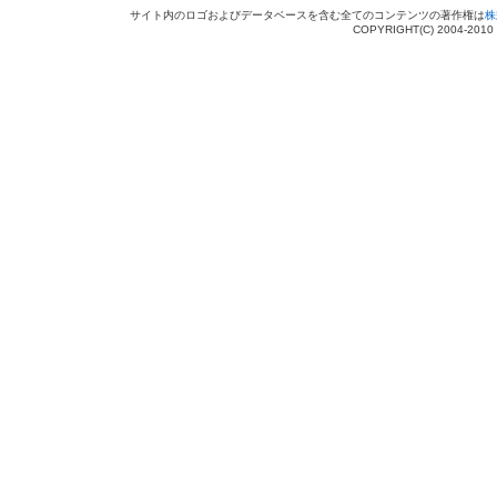
サイト内のロゴおよびデータベースを含む全てのコンテンツの著作権は
株
COPYRIGHT(C) 2004-201