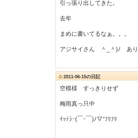
引っ張り出してきた。
去年
まめに書いてるなぁ。。。
アジサイさん ＾_＾)ﾉ あ
2011-06-15の日記
空模様 すっきりせず
梅雨真っ只中
ｲｯﾃﾗｰ(￣ｰ￣)ﾉ▽"ﾌﾘﾌﾘ