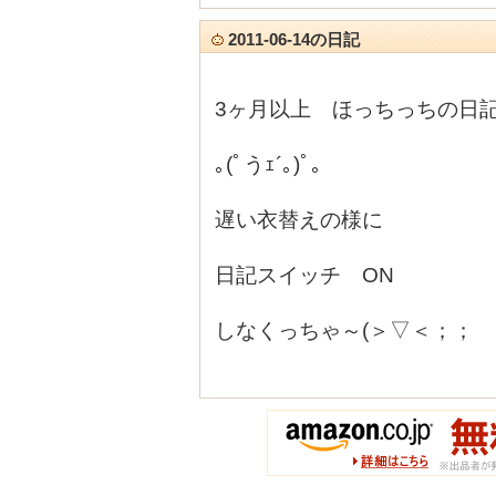
2011-06-14の日記
3ヶ月以上 ほっちっちの日
｡(ﾟうｪ´｡)ﾟ｡
遅い衣替えの様に
日記スイッチ ON
しなくっちゃ～(＞▽＜；；