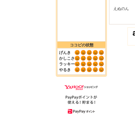
えぬのん
ココピの状態
げんき
かしこさ
ラッキー
やるき