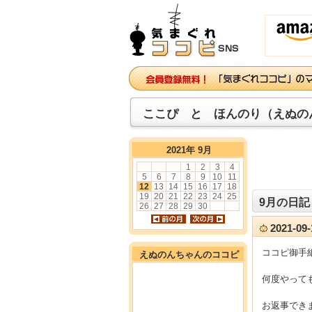
ここぴ と ほんのり（えぬの
2021年 9月
1
2
3
4
5
6
7
8
9
10
11
12
13
14
15
16
17
18
19
20
21
22
23
24
25
9月の日記
26
27
28
29
30
2021-0
ココピ御手
えぬのんちゃんのココピ
何度やって
お返事できま