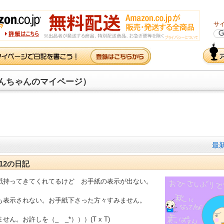
サ
んちゃんのマイページ）
最
9-12の日記
紙持ってきてくれてるけど お手紙の表示が出ない。
も表示されない。お手紙下さった方々すみません。
せん。お許しを（_ _*）））(T x T)