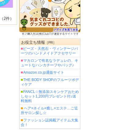
（2件）
お役立ち情報
［PR］
■
ビーズ・天然石・ヴィンテージパ
ーツのハンドメイドアクセサリー
■
マカロンで有名なラデュレの、キ
ュートなハンカチーフやバッグ♪
■
Amazon.co.jp通販サイト
■
THE BODY SHOPのフルーツボデ
ィケア
■
FANCL☆無添加スキンケアおため
しセット1,200円プレゼント付♪送
料無料
■
ヘア×ネイル×癒し×エステ…ご近
所サロン探し☆
■
ファッション誌掲載アイテム大集
合！