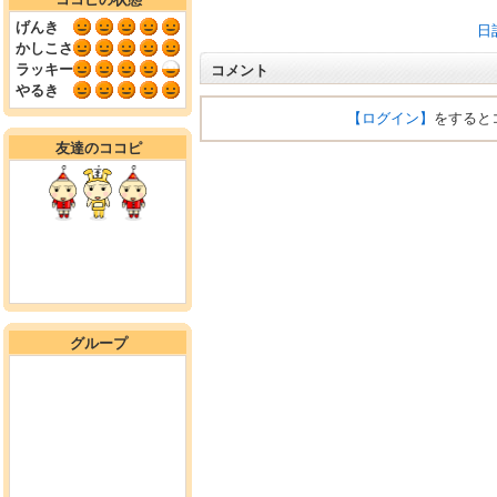
げんき
日
かしこさ
ラッキー
コメント
やるき
【ログイン】
をすると
友達のココピ
グループ