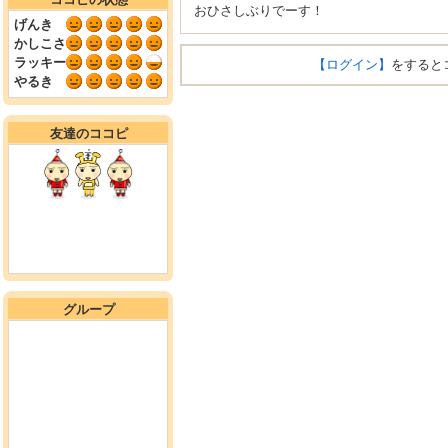
おひさしぶりでーす！
げんき
かしこさ
ラッキー
【ログイン】
をすると
やるき
友達のココピ
グループ