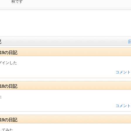
秋です
記
7-19の日記
グインした
コメント
7-18の日記
た
コメント
6-19の日記
してみた