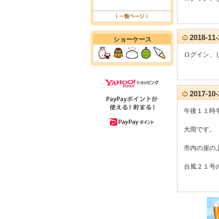
2018-1
ショーケース
ログイン、
2017-1
午後１１時
大雨です。
市内の崖の
台風２１号