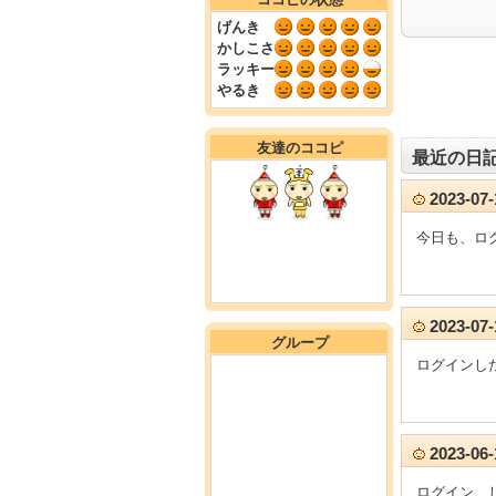
げんき
かしこさ
ラッキー
やるき
友達のココピ
最近の日
2023-0
今日も、ロ
2023-0
グループ
ログインし
2023-0
ログイン、