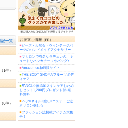
お役立ち情報
［PR］
日記一覧
■
ビーズ・天然石・ヴィンテージパ
ーツのハンドメイドアクセサリー
■
マカロンで有名なラデュレの、キ
ュートなハンカチーフやバッグ♪
■
Amazon.co.jp通販サイト
（1件）
■
THE BODY SHOPのフルーツボデ
ィケア
■
FANCL☆無添加スキンケアおため
しセット1,200円プレゼント付♪送
料無料
■
ヘア×ネイル×癒し×エステ…ご近
（0件）
所サロン探し☆
■
ファッション誌掲載アイテム大集
合！