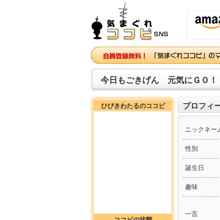
今日もごきげん 元気にＧＯ！
プロフィ
ひびきわたるのココピ
ニックネー
性別
誕生日
趣味
一言
ココピの状態