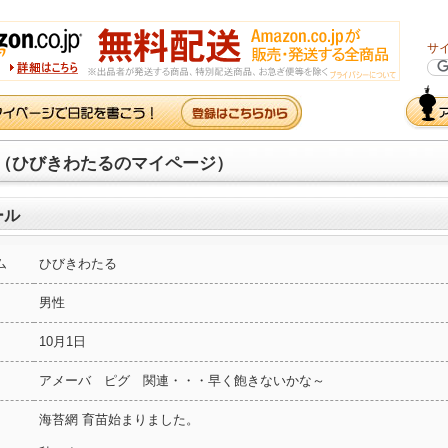
サ
（ひびきわたるのマイページ）
ール
ム
ひびきわたる
男性
10月1日
アメーバ ピグ 関連・・・早く飽きないかな～
海苔網 育苗始まりました。