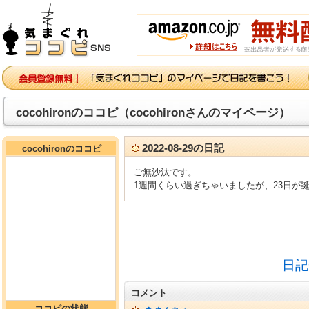
cocohironのココピ（cocohironさんのマイページ）
2022-08-29の日記
cocohironのココピ
ご無沙汰です。
1週間くらい過ぎちゃいましたが、23日が
日記
コメント
ココピの状態