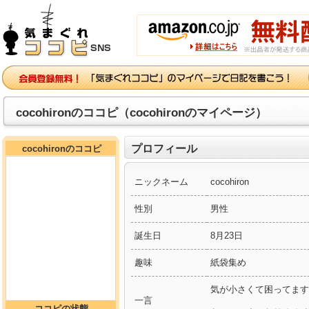
cocohironのココピ（cocohironのマイページ）
プロフィール
cocohironのココピ
ニックネーム
cocohiron
性別
男性
誕生日
8月23日
趣味
紙袋集め
気が小さくて困ってます
一言
ココピの状態