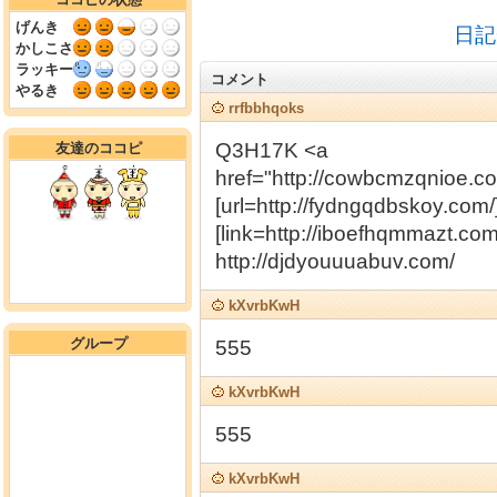
げんき
日記
かしこさ
ラッキー
コメント
やるき
rrfbbhqoks
Q3H17K <a
友達のココピ
href="http://cowbcmzqnioe.
[url=http://fydngqdbskoy.com/
[link=http://iboefhqmmazt.com
http://djdyouuuabuv.com/
kXvrbKwH
グループ
555
kXvrbKwH
555
kXvrbKwH