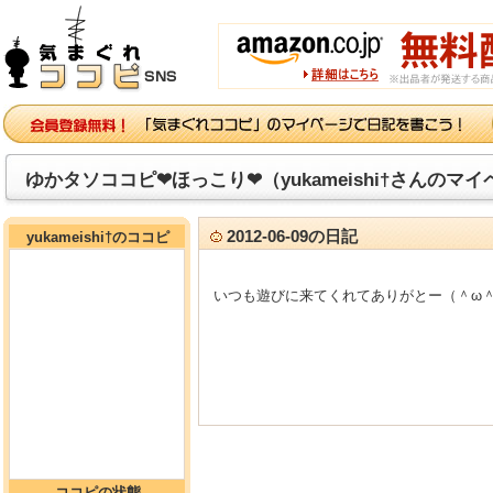
ゆかタソココピ❤ほっこり❤（yukameishi†さんのマ
2012-06-09の日記
yukameishi†のココピ
いつも遊びに来てくれてありがとー（＾ω
ココピの状態