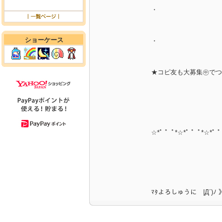
・
ショーケース
・
★コピ友も大募集㊥でつ
☆*ﾟ ゜ﾟ*☆*ﾟ ゜ﾟ*☆*ﾟ 
ﾏﾀよろしゅうに |Д´)ﾉ 