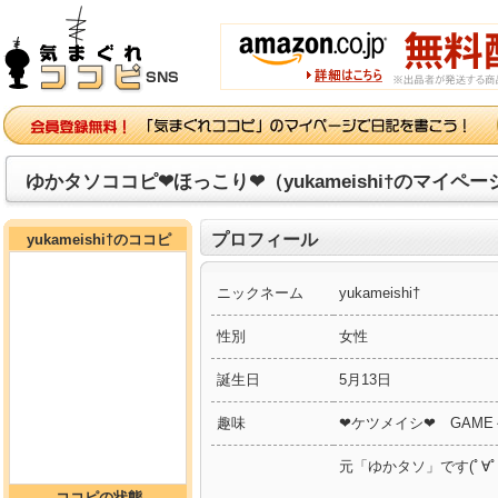
ゆかタソココピ❤ほっこり❤（yukameishi†のマイペー
プロフィール
yukameishi†のココピ
ニックネーム
yukameishi†
性別
女性
誕生日
5月13日
趣味
❤ケツメイシ❤ GAME
元「ゆかタソ」です(ﾟ∀ﾟ
ココピの状態