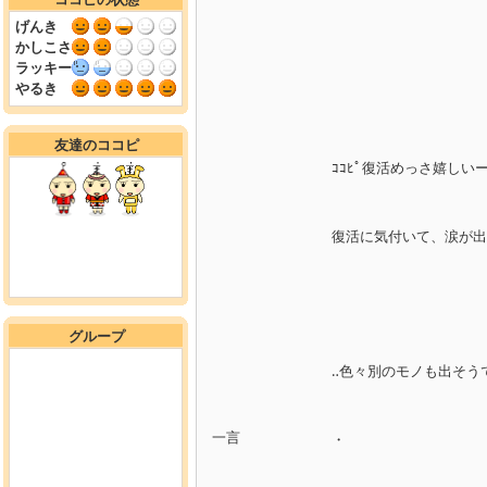
げんき
かしこさ
ラッキー
やるき
友達のココピ
ｺｺﾋﾟ復活めっさ嬉しい
復活に気付いて、涙が出
グループ
‥色々別のモノも出そう
一言
・