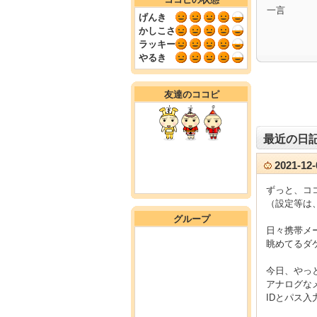
一言
げんき
かしこさ
ラッキー
やるき
友達のココピ
最近の日
2021-1
ずっと、コ
（設定等は
グループ
日々携帯メ
眺めてるダ
今日、やっ
アナログな
IDとパス