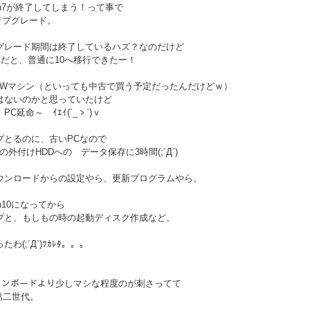
n7が終了してしまう！って事で
アップグレード。
グレード期間は終了しているハズ？なのだけど
PCだと、普通に10へ移行できたー！
NEWマシン（といっても中古で買う予定だったんだけどｗ）
はないのかと思っていたけど
C延命～ ｲｴｲ(´_ゝ`)ｖ
プとるのに、古いPCなので
様の外付けHDDへの データ保存に3時間(;´Д`)
ウンロードからの設定やら、更新プログラムやら。
n10になってから
プと、もしもの時の起動ディスク作成など。
わ(;´Д`)ﾂｶﾚﾀ。。。
でオンボードより少しマシな程度のが刺さってて
の第二世代。