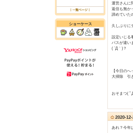
運営さんに
返信も無か
諦めていた
ショーケース
久しぶりに
設定いじる
パスが違い
( ´Д｀)？
【今日のへ
大掃除 引
おそまつ( ﾟ
2020-1
あれ？今年