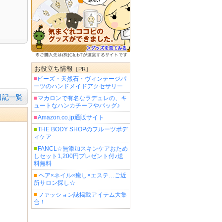
お役立ち情報
［PR］
■
ビーズ・天然石・ヴィンテージパ
ーツのハンドメイドアクセサリー
日記一覧
■
マカロンで有名なラデュレの、キ
ュートなハンカチーフやバッグ♪
■
Amazon.co.jp通販サイト
■
THE BODY SHOPのフルーツボデ
ィケア
■
FANCL☆無添加スキンケアおため
しセット1,200円プレゼント付♪送
料無料
■
ヘア×ネイル×癒し×エステ…ご近
所サロン探し☆
■
ファッション誌掲載アイテム大集
合！