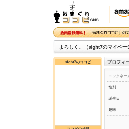
よろしく。（sight7のマイペー
プロフィ
sight7のココピ
ニックネー
性別
誕生日
趣味
ココピの状態