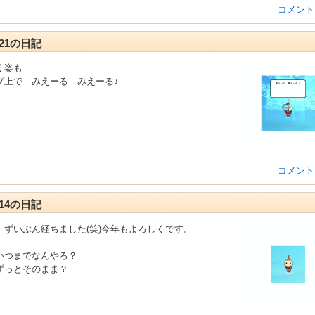
コメント
1-21の日記
く姿も
プ上で みえーる みえーる♪
コメント
1-14の日記
、ずいぶん経ちました(笑)今年もよろしくです。
いつまでなんやろ？
ずっとそのまま？