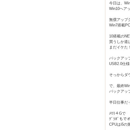
今日は、Wi
Win10へ
無償アップ
Win7搭載
10搭載の
買うしか道
まだイケた！P
バックアッ
USB2.0仕
そっからダ
で、最終Wi
バックアッ
半日仕事だった
ﾒﾓﾘ４Gで
ｸﾞﾗﾎﾞも
CPUはi5