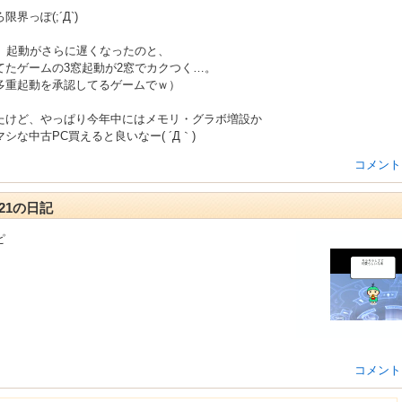
界っぽ(;´Д`)
ら、起動がさらに遅くなったのと、
てたゲームの3窓起動が2窓でカクつく…。
多重起動を承認してるゲームでｗ）
たけど、やっぱり今年中にはメモリ・グラボ増設か
シな中古PC買えると良いなー( ´Д｀)
コメント
1-21の日記
ピ
コメント