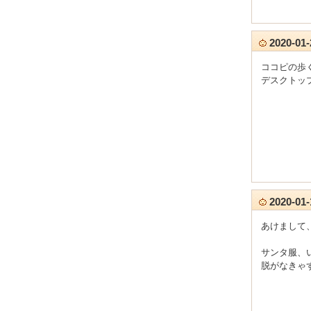
2020-0
ココピの歩
デスクトッ
2020-0
あけまして
サンタ服、
脱がなきゃ