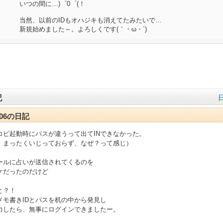
いつの間に…)゜0゜(！
当然、以前のIDもオハジキも消えてたみたいで…
新規始めました～。よろしくです(｀・ω・´)
記
2-06の日記
コピ起動時にパスが違うって出てINできなかった。
、まったくいじっておらず、なぜ？って感じ）
ールに占いが送信されてくるのを
ケだったのだけど
と？！
メモ書きIDとパスを机の中から発見し
入力したら、無事にログインできましたー。