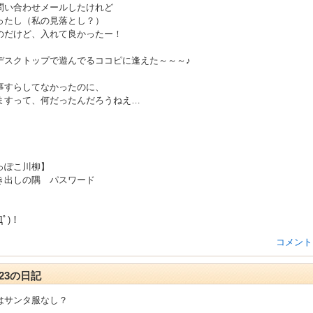
問い合わせメールしたけれど
ったし（私の見落とし？）
のだけど、入れて良かったー！
デスクトップで遊んでるココピに逢えた～～～♪
事すらしてなかったのに、
ますって、何だったんだろうねえ…
っぽこ川柳】
き出しの隅 パスワード
Дﾟ)！
コメント
2-23の日記
はサンタ服なし？