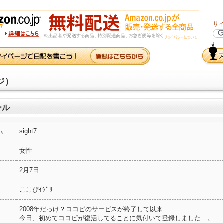
サ
ジ）
ール
ム
sight7
女性
2月7日
ここぴｲｼﾞﾘ
2008年だっけ？ココピのサービスが終了して以来
今日、初めてココピが復活してることに気付いて登録しました…。