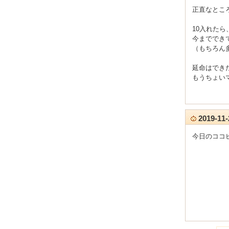
正直なところ限
10入れた
今まででき
（もちろん
延命はでき
もうちょいマ
2019-1
今日のココ