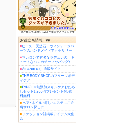
お役立ち情報
［PR］
■
ビーズ・天然石・ヴィンテージパ
ーツのハンドメイドアクセサリー
■
マカロンで有名なラデュレの、キ
ュートなハンカチーフやバッグ♪
■
Amazon.co.jp通販サイト
■
THE BODY SHOPのフルーツボデ
ィケア
■
FANCL☆無添加スキンケアおため
しセット1,200円プレゼント付♪送
料無料
■
ヘア×ネイル×癒し×エステ…ご近
所サロン探し☆
■
ファッション誌掲載アイテム大集
合！