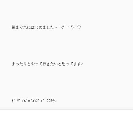
気まぐれにはじめました～╰(*´︶`*)╯♡
まったりとやって行きたいと思ってます♪
ﾄﾞ-ｿﾞ (๑´ㅂ`๑)♡*.+゜ﾖﾛｼｸ♪