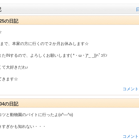
記
8-25の日記
☆
月まで、本家の方に行くので２か月お休みします☆
INするので、よろしくお願いします( *・ω・)*_ _))ﾍﾟｺﾘﾝ
くて大好きだわ♪
てきます☆
コメント
8-04の日記
ツと動物園のバイトに行ったよ(o^―^o)
きすぎかも知れない・・・
コメント