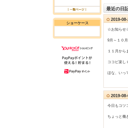
最近の日
2019-0
ショーケース
☆お知らせ
9月～１０
１１月からまた
ココピ楽し
ほな、いっ
2019-0
今日もコツコ
ちょっと働