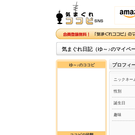
気まぐれ日記（ゆ～♪のマイペ
プロフィ
ゆ～♪のココピ
ニックネー
性別
誕生日
趣味
ココピの状態