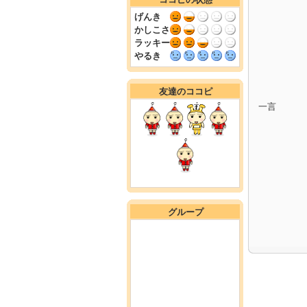
げんき
かしこさ
ラッキー
やるき
友達のココピ
一言
グループ