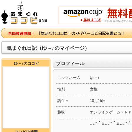
気まぐれ日記（ゆ～♪のマイページ）
プロフィール
ゆ～♪のココピ
ニックネーム
ゆ～♪
性別
女性
誕生日
10月15日
趣味
オンラインゲーム・ＲＰ
.｡.:*･ﾟ☆.｡.:*･ﾟ☆.｡.:*･
ココピの状態