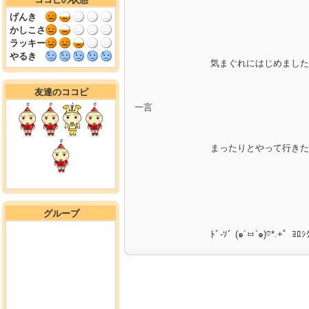
げんき
かしこさ
ラッキー
やるき
気まぐれにはじめました～╰
友達のココピ
一言
まったりとやって行きた
グループ
ﾄﾞ-ｿﾞ (๑´ㅂ`๑)♡*.+゜ﾖﾛｼ