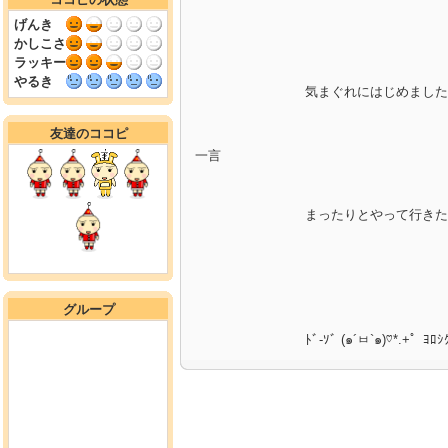
げんき
かしこさ
ラッキー
やるき
気まぐれにはじめました～╰
友達のココピ
一言
まったりとやって行きた
グループ
ﾄﾞ-ｿﾞ (๑´ㅂ`๑)♡*.+゜ﾖﾛｼ