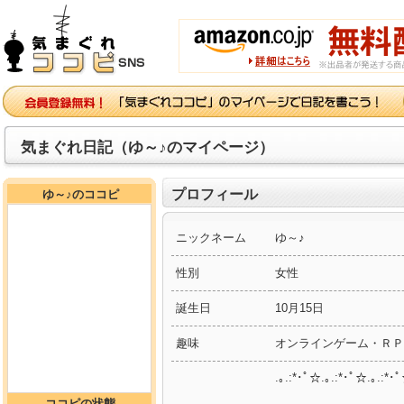
気まぐれ日記（ゆ～♪のマイページ）
プロフィール
ゆ～♪のココピ
ニックネーム
ゆ～♪
性別
女性
誕生日
10月15日
趣味
オンラインゲーム・ＲＰ
.｡.:*･ﾟ☆.｡.:*･ﾟ☆.｡.:*･
ココピの状態