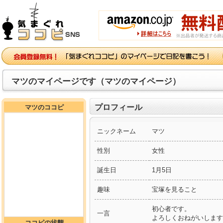
マツのマイページです（マツのマイページ）
プロフィール
マツのココピ
ニックネーム
マツ
性別
女性
誕生日
1月5日
趣味
宝塚を見ること
初心者です。
一言
よろしくおねがいします
ココピの状態