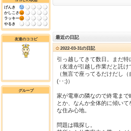
げんき
かしこさ
ラッキー
やるき
最近の日記
友達のココピ
2022-03-31の日記
引っ越してきて数日。まだ特
（友達が引越し作業だと託け
（無言で座ってるだけだし（
(･･;)）
グループ
家が電車の隣なので終電まで
とか、なんか全体的に傾いて
な住み心地。
問題は職探し。