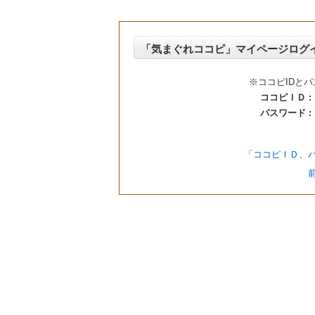
「気まぐれココピ」マイページログ
※ココピIDと
ココピＩＤ :
パスワード :
「ココピＩＤ、