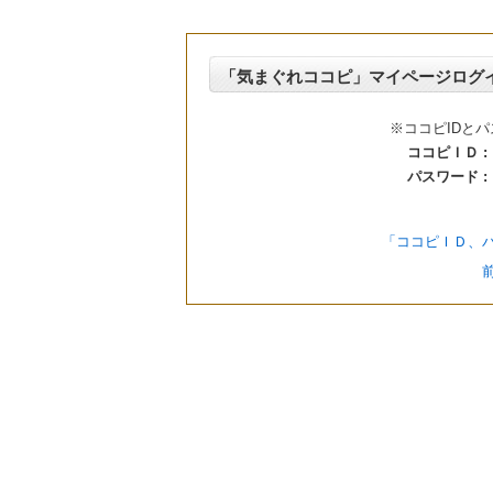
「気まぐれココピ」マイページログ
※ココピIDと
ココピＩＤ :
パスワード :
「ココピＩＤ、